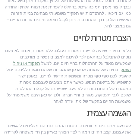
להתנדב, תוכלו לנטרל את ההשפעות של הלחץ בעקבות מתן סיוע לאחר,
ובכך ליצור מערך תמיכה שיכול בהחלט להפחית את רמות הלחץ והחרדה
כמו גם דיכאון. להתנדבות יש תפקיד משמעותי מבחינת בניית הזהות
האישית ועל כן דרך ההתנדבות ניתן לקבל תצוגה חיובית אודות החיים –
גם במצבי לחץ.
הצבת מטרות לחיים
כל אדם צריך שיהיה לו ייעוד ומטרות בעולם. ללא מטרות, אנחנו לא פעם
נוטים להתבלבל ובהתאם לכך להיכנס למצבים נפשיים מורכבים
שמקשים מאוד על ההתנהלות בחיי היום יום, למשל
תפקוד או ניהול
העסק
. בחירה של עמותה או ארגון שהמטרות שלהם נוגעות לליבכם יכול
להעניק לכם סוף סוף מטרה ומשמעות חדשה לחיים, ובאופן ישיר
להשפיע על בריאות הנפש. כאשר אתם מציבים לעצמכם מטרות
במסגרת של ההתנדבות זה לא פעם ישפיע גם על קבלת ההחלטות
שלכם לגבי תעסוקה, מגורים וחיי חברה, ולכן יש כאן היבט משמעותי על
משמעות החיים בהקשר של מתן עזרה לאחר.
הגשמה עצמית
לא מעט מתנדבים מדווחים כי בזכות ההתנדבות הם מצליחים להגשים
את עצמם. קצב החיים המהיר לצד הצורך באיזון בין חיי משפחה לקריירה