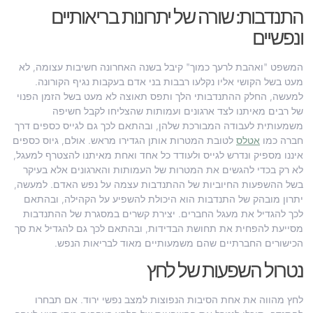
התנדבות: שורה של יתרונות בריאותיים
ונפשיים
המשפט "ואהבת לרעך כמוך" קיבל בשנה האחרונה חשיבות עצומה, לא
מעט בשל הקושי אליו נקלעו רבבות בני אדם בעקבות נגיף הקורונה.
למעשה, החלק ההתנדבותי הלך ותפס תאוצה לא מעט בשל הזמן הפנוי
של רבים מאיתנו לצד ארגונים ועמותות שהצליחו לקבל חשיפה
משמעותית לעבודה המבורכת שלהן, ובהתאם לכך גם לגייס כספים דרך
חברה כמו
אטלס
לטובת המטרות אותן הגדירו מראש. אולם, גיוס כספים
איננו מספיק ונדרש לגייס ולעודד כל אחד ואחת מאיתנו להצטרף למעגל,
לא רק בכדי להגשים את המטרות של העמותות והארגונים אלא בעיקר
בשל ההשפעות החיוביות של ההתנדבות עצמה על נפש האדם. למעשה,
יתרון מובהק של התנדבות הוא היכולת להשפיע על הקהילה, ובהתאם
לכך להגדיל את מעגל החברים. יצירת קשרים במסגרת של ההתנדבות
מסייעת להפחית את תחושת הבדידות, ובהתאם לכך גם להגדיל את סך
הכישורים החברתיים שהם משמעותיים מאוד לבריאות הנפש.
נטרול השפעות של לחץ
לחץ מהווה את אחת הסיבות הנפוצות למצב נפשי ירוד. אם תבחרו