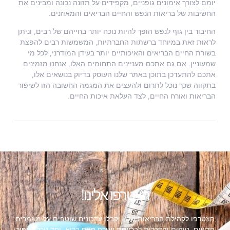
יומם לצורך אימונים גופניים, מקפידים על תזונה נכונה ומבינים את
החשיבות של בריאות הנפש והחיים הבריאים והמאוזנים.
החיבור בין גוף לנפש הופך להיות נוכח יותר בחייהם של רבים, וניתן
לראות זאת במיוחד ברשתות החברתיות, המשמשות רבים להפצת
בשורת החיים הבריאים והאיכותיים יותר בעידן המודרני, לכל מי
שמעוניין. אם גם אתכם מעניינים התחומים האלו, אנחנו מזמינים
אתכם להתעדכן בתוכן באתר שלנו העוסק בדיוק בנושאים אלו,
בתקווה שכך נוכל לתרום ולהעצים את המגמה החשובה הזו לשיפור
הבריאות ואורח החיים, לצד העלאת איכות החיים.
הצטרפו אלינו!
הצטרפו לקהילת הבריאות שלנו וקבלו עדכונים שוטפים על מאמרים
חדשים, טיפים והדרכות לבריאות ואורח חיים בריא. יחד נוכל להפוך