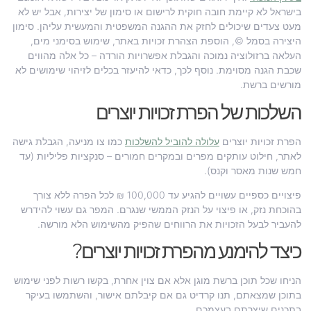
בישראל לא קיימת חובה חוקית לרישום או סימון של יצירות, אבל יש לא
מעט צעדים שיכולים לחזק את ההגנה המשפטית והמעשית עליהן. סימון
היצירה בסמל ©, הוספת הצהרת זכויות באתר, שימוש בסימני מים,
העלאה ברזולוציה נמוכה והגבלת אפשרויות הורדה – כל אלה מהווים
שכבת הגנה מסוימת. נוסף לכך, כדאי להיעזר בכלים לזיהוי שימושים לא
מורשים ברשת.
השלכות של הפרת זכויות יוצרים
הפרת זכויות יוצרים
עלולה להוביל להשלכות
כמו צו מניעה, הגבלת גישה
לאתר, חילוט עותקים מפרים ובמקרים חמורים – סנקציות פליליות (עד
חמש שנות מאסר וקנס).
פיצויים כספיים עשויים להגיע עד 100,000 ₪ לכל הפרה ללא צורך
בהוכחת נזק, או פיצוי על הנזק הממשי שנגרם. המפר גם עשוי להידרש
להעביר לבעל הזכויות את הרווחים שהפיק מהשימוש הלא מורשה.
כיצד להימנע מהפרת זכויות יוצרים?
הניחו שכל תוכן ברשת מוגן אלא אם צוין אחרת, בקשו רשות לפני שימוש
בתוכן שמצאתם, תנו קרדיט גם אם קיבלתם אישור, והשתמשו בעיקר
בתכנים שיצרתם בעצמכם.