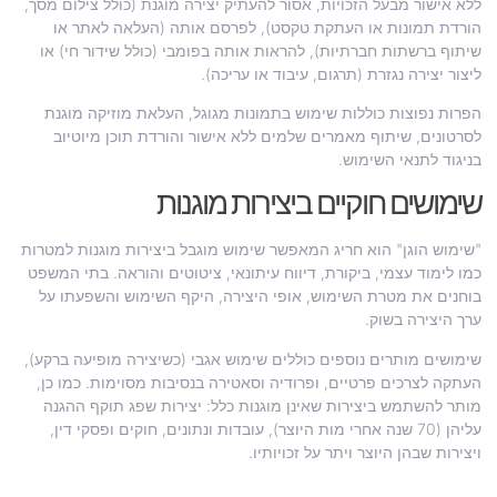
ללא אישור מבעל הזכויות, אסור להעתיק יצירה מוגנת (כולל צילום מסך,
הורדת תמונות או העתקת טקסט), לפרסם אותה (העלאה לאתר או
שיתוף ברשתות חברתיות), להראות אותה בפומבי (כולל שידור חי) או
ליצור יצירה נגזרת (תרגום, עיבוד או עריכה).
הפרות נפוצות כוללות שימוש בתמונות מגוגל, העלאת מוזיקה מוגנת
לסרטונים, שיתוף מאמרים שלמים ללא אישור והורדת תוכן מיוטיוב
בניגוד לתנאי השימוש.
שימושים חוקיים ביצירות מוגנות
"שימוש הוגן" הוא חריג המאפשר שימוש מוגבל ביצירות מוגנות למטרות
כמו לימוד עצמי, ביקורת, דיווח עיתונאי, ציטוטים והוראה. בתי המשפט
בוחנים את מטרת השימוש, אופי היצירה, היקף השימוש והשפעתו על
ערך היצירה בשוק.
שימושים מותרים נוספים כוללים שימוש אגבי (כשיצירה מופיעה ברקע),
העתקה לצרכים פרטיים, ופרודיה וסאטירה בנסיבות מסוימות. כמו כן,
מותר להשתמש ביצירות שאינן מוגנות כלל: יצירות שפג תוקף ההגנה
עליהן (70 שנה אחרי מות היוצר), עובדות ונתונים, חוקים ופסקי דין,
ויצירות שבהן היוצר ויתר על זכויותיו.