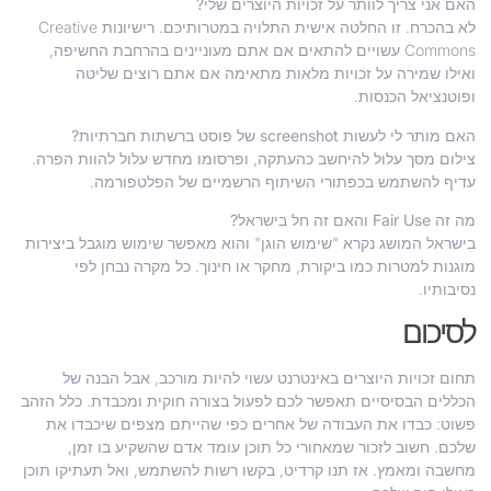
האם אני צריך לוותר על זכויות היוצרים שלי?
לא בהכרח. זו החלטה אישית התלויה במטרותיכם. רישיונות Creative
Commons עשויים להתאים אם אתם מעוניינים בהרחבת החשיפה,
ואילו שמירה על זכויות מלאות מתאימה אם אתם רוצים שליטה
ופוטנציאל הכנסות.
האם מותר לי לעשות screenshot של פוסט ברשתות חברתיות?
צילום מסך עלול להיחשב כהעתקה, ופרסומו מחדש עלול להוות הפרה.
עדיף להשתמש בכפתורי השיתוף הרשמיים של הפלטפורמה.
מה זה Fair Use והאם זה חל בישראל?
בישראל המושג נקרא "שימוש הוגן" והוא מאפשר שימוש מוגבל ביצירות
מוגנות למטרות כמו ביקורת, מחקר או חינוך. כל מקרה נבחן לפי
נסיבותיו.
לסיכום
תחום זכויות היוצרים באינטרנט עשוי להיות מורכב, אבל הבנה של
הכללים הבסיסיים תאפשר לכם לפעול בצורה חוקית ומכבדת. כלל הזהב
פשוט: כבדו את העבודה של אחרים כפי שהייתם מצפים שיכבדו את
שלכם. חשוב לזכור שמאחורי כל תוכן עומד אדם שהשקיע בו זמן,
מחשבה ומאמץ. אז תנו קרדיט, בקשו רשות להשתמש, ואל תעתיקו תוכן