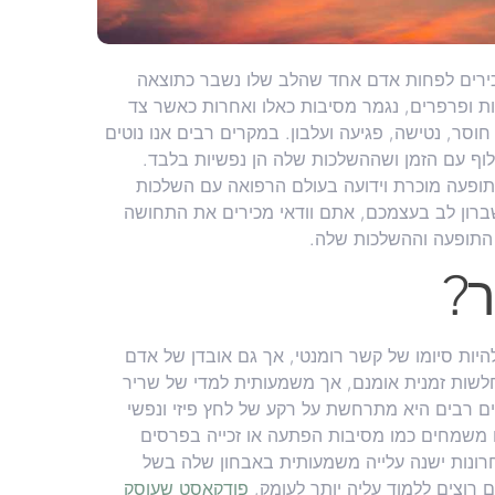
ירים לפחות אדם אחד שהלב שלו נשבר כתוצאה
ופרפרים, נגמר מסיבות כאלו ואחרות כאשר צד
סר, נטישה, פגיעה ועלבון. במקרים רבים אנו נוטים
לוף עם הזמן ושההשלכות שלה הן נפשיות בלבד.
ופעה מוכרת וידועה בעולם הרפואה עם השלכות
ברון לב בעצמכם, אתם וודאי מכירים את התחושה
 התופעה וההשלכות שלה.
ר?
יות סיומו של קשר רומנטי, אך גם אובדן של אדם
יחלשות זמנית אומנם, אך משמעותית למדי של שריר
ם רבים היא מתרחשת על רקע של לחץ פיזי ונפשי
 משמחים כמו מסיבות הפתעה או זכייה בפרסים
שונה בשנת 1990, אך בשנים האחרונות ישנה עלייה משמעותית באבחון שלה בשל
 רוצים ללמוד עליה יותר לעומק,
פודקאסט שעוסק