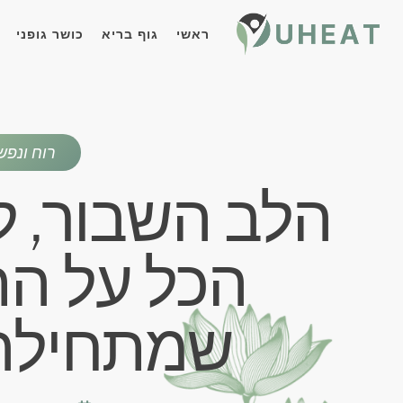
ראשי
גוף בריא
כושר גופני
רוח ונפש
הלב השבור, לא
הכל על ה
שמתחילה