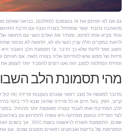
גם אם לא חוויתם את זה בעצמכם (למזלכם), כנראה שאתם מכ
מהאהבה נכזבת. קשר שמתחיל בצורה טובה עם הרבה התרגשות 
אחד מביא אותו לסיומו, ומותיר את האדם השני עם תחושה של חו
לראות במקרים הללו עניין רגשי ותו לא, תחושה לא נעימה שתח
חשוב מאד לדעת שלא כך הדבר, וכי תסמונת הלב השבור היא ת
פיזיות של ממש שיש להתייחס אליה בצורה כזאת. אם חוויתם ש
הפיזית המתלווה למצב הזה ואנו רוצים להסביר יותר לעומק את
מהי תסמונת הלב השבו
מדובר למעשה על מצב רפואי שנגרם בעקבות פרידה (זה יכול לה
קרוב, חפץ, בעל חיים או כל פרידה שהיא) שבא לידי ביטוי בה
הלב המחייבת אותו לעבוד בצורה מאומצת יותר מהרגיל. במקרי
לצד הפרידה ובאופן מפתיעה היא עשויה להתרחש גם באירועים
שונים. התסמונת תוארה לרא
התקדמות של בדיקות ואבחונים רפואיים מסוגים שונים. אם אתם