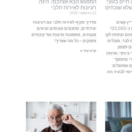
ואה חיים בעוני:
המפגש הבא אצלכם? הינה
שלא שוכחים
רעיונות לאירוח חלבי
22 בדצמבר 2025
ין קשים
מדריך מקיף לאירוח חלבי עם רעיונות
לעיכול: בישראל חיים כיום כ-120,000
יצירתיים, מתכונים טעימים וטיפים
לי שואה. כ-42,000 מהם מתחת לקו
מנצחים. מפסטות ופיצות ועד קינוחים
 לבד, סובלים
מפנקים – כל מה שצריך!
ם לספק
קרא עוד »
ביותר: ארוחה
רי מתמקד
ם שפועלים
מי לבעיה הזו.