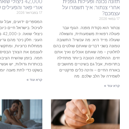
תזונה נכונה ופעילות גופנית
42,000 ניצולי ש
אחרי צנתור: איך תשמרו על
אורי פאר והפעילים 
עצמכם?
17 בפברואר 2026
17 במאי 2026
המספרים ידועים, אבל עדי
צנתור הוא נקודת מפנה. הגוף עבר
פעולה רפואית משמעותית, והשאלה
ניצו
שעולה מייד היא: מה עכשיו? התשובה
העוני. חלק ניכר מהם גרים
טמונה בשני דברים שאתם שולטים בהם
ממחלות כרוניות, ומתקשי
לחלוטין – מה שאתם אוכלים ואיך אתם
לעצמם את הצורך הבסיסי 
זזים. ההחלמה הטובה ביותר מתחילה
חמה. בזמן שהשיח הציבו
בתרופות, אבל גם בשינויים מחושבים
בכותרות גדולות, יש אנשי
באורח החיים – והינה כלים פרקטיים
בשקט כדי לתת מענה יומיו
לשמירה על הלב שלכם. מה
קרא עוד »
קרא עוד »