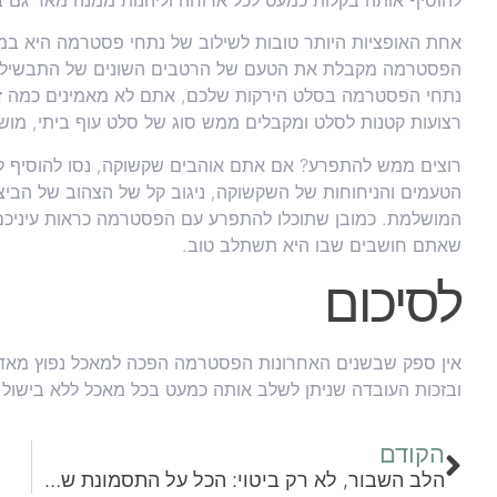
אחת האופציות היותר טובות לשילוב של נתחי פסטרמה היא במו
הפסטרמה מקבלת את הטעם של הרטבים השונים של התבשיל וז
נתחי הפסטרמה בסלט הירקות שלכם, אתם לא מאמינים כמה זה
רצועות קטנות לסלט ומקבלים ממש סוג של סלט עוף ביתי, מוש
רוצים ממש להתפרע? אם אתם אוהבים שקשוקה, נסו להוסיף לה
הטעמים והניחוחות של השקשוקה, ניגוב קל של הצהוב של הב
המושלמת. כמובן שתוכלו להתפרע עם הפסטרמה כראות עיניכם,
שאתם חושבים שבו היא תשתלב טוב.
לסיכום
אין ספק שבשנים האחרונות הפסטרמה הפכה למאכל נפוץ מאד 
ובזכות העובדה שניתן לשלב אותה כמעט בכל מאכל ללא בישול 
הקודם
הלב השבור, לא רק ביטוי: הכל על התסמונת שמתחילה בנפש