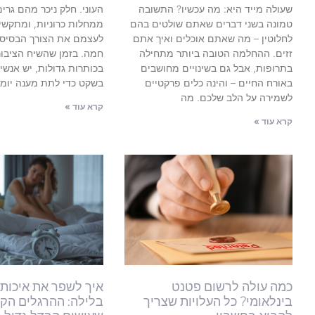
שעולה מייד היא: מה עכשיו? התשובה
העוני. חלק ניכר מהם גרים
טמונה בשני דברים שאתם שולטים בהם
ממחלות כרוניות, ומתקשי
לחלוטין – מה שאתם אוכלים ואיך אתם
לעצמם את הצורך הבסיסי 
זזים. ההחלמה הטובה ביותר מתחילה
חמה. בזמן שהשיח הציבו
בתרופות, אבל גם בשינויים מחושבים
בכותרות גדולות, יש אנשי
באורח החיים – והינה כלים פרקטיים
בשקט כדי לתת מענה יומיו
לשמירה על הלב שלכם. מה
קרא עוד »
קרא עוד »
כמה עולה לרשום פטנט
איך לשפר את איכות 
בינלאומי? כל העלויות שצריך
בלילה: ההרגלים הק