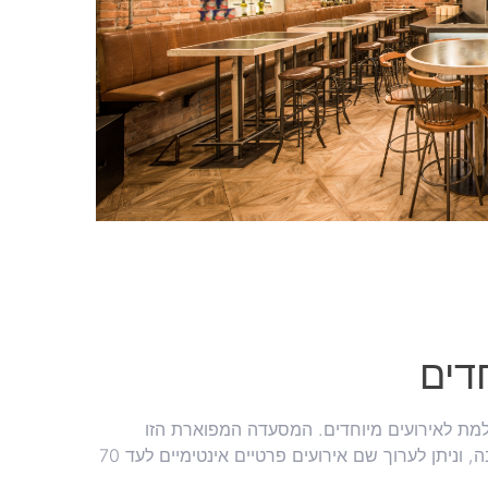
דים
למת לאירועים מיוחדים. המסעדה המפוארת הזו
מציעה מגוון מנות על טהרת הבשר והדגים שמוכנות בקפידה רבה, וניתן לערוך שם אירועים פרטיים אינטימיים לעד 70