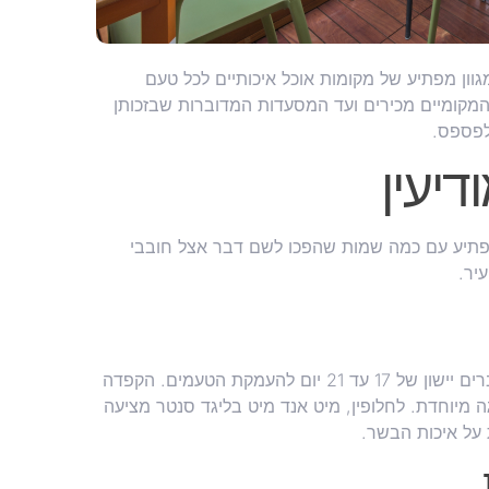
גוון מפתיע של מקומות אוכל איכותיים לכל טעם
מקומיים מכירים ועד המסעדות המדוברות שבזכותן
לפספס.
יעין
 מפתיע עם כמה שמות שהפכו לשם דבר אצל חובבי
יר.
גסטון סטייקהאוס מציע חוויית בשר יוצאת דופן עם נתחים שעוברים יישון של 17 עד 21 יום להעמקת הטעמים. הקפדה
 מיוחדת. לחלופין, מיט אנד מיט בליגד סנטר מציעה
על איכות הבשר.