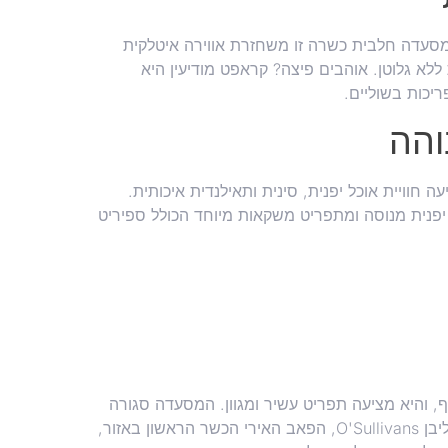
מסעדה חלבית כשרה זו משחזרת אווירה איטלקית
לא גלוטן. אוהבים פיצה? קראפט מודיעין היא
יכות בשוליים.
והה
ה חוויית אוכל יפנית, סינית ותאילנדית איכותית.
 יפנית מנוסה ומתפריט משקאות מיוחד הכולל ספיריט
 והיא מציעה תפריט עשיר ומגוון. המסעדה סגורה
בשבת אך פתוחה בשאר ימות השבוע. בנוסף אליה יש את אוסליבן O'Sullivans, הפאב האירי הכשר הראשון באזור,