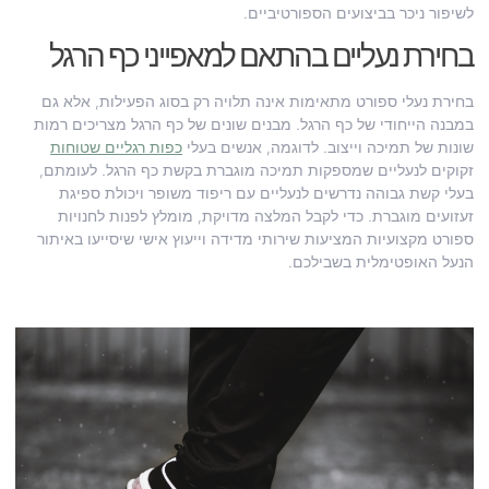
לשיפור ניכר בביצועים הספורטיביים.
בחירת נעליים בהתאם למאפייני כף הרגל
בחירת נעלי ספורט מתאימות אינה תלויה רק בסוג הפעילות, אלא גם
במבנה הייחודי של כף הרגל. מבנים שונים של כף הרגל מצריכים רמות
שונות של תמיכה וייצוב. לדוגמה, אנשים בעלי
כפות רגליים שטוחות
זקוקים לנעליים שמספקות תמיכה מוגברת בקשת כף הרגל. לעומתם,
בעלי קשת גבוהה נדרשים לנעליים עם ריפוד משופר ויכולת ספיגת
זעזועים מוגברת. כדי לקבל המלצה מדויקת, מומלץ לפנות לחנויות
ספורט מקצועיות המציעות שירותי מדידה וייעוץ אישי שיסייעו באיתור
הנעל האופטימלית בשבילכם.