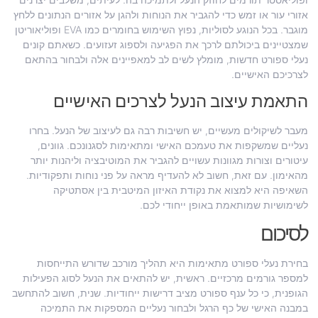
אזורי עור או זמש כדי להגביר את הנוחות ולהגן על אזורים הנתונים ללחץ
מוגבר. בכל הנוגע לסוליות, נפוץ השימוש בחומרים כמו EVA ופוליאוריטן
שמצטיינים ביכולתם לרכך את הפגיעה ולספוג זעזועים. כשאתם קונים
נעלי ספורט חדשות, מומלץ לשים לב למאפיינים אלה ולבחור בהתאם
לצרכיכם האישיים.
התאמת עיצוב הנעל לצרכים האישיים
מעבר לשיקולים מעשיים, יש חשיבות רבה גם לעיצוב של הנעל. בחרו
נעליים שמשקפות את טעמכם האישי ומתאימות לסגנונכם. גוונים,
עיטורים וצורות מגוונות עשויים להגביר את המוטיבציה וליהנות יותר
מהאימון. עם זאת, חשוב לא להעדיף מראה על פני נוחות ותפקודיות.
השאיפה היא למצוא את נקודת האיזון המיטבית בין אסתטיקה
לשימושיות שמותאמת באופן ייחודי לכם.
לסיכום
בחירת נעלי ספורט מתאימות היא תהליך מורכב שדורש התייחסות
למספר גורמים מרכזיים. ראשית, יש להתאים את הנעל לסוג הפעילות
הגופנית, כי כל ענף ספורט מציב דרישות ייחודיות. שנית, חשוב להתחשב
במבנה האישי של כף הרגל ולבחור נעליים המספקות את התמיכה