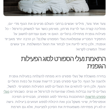
צעד אחר צעד, מיליוני אנשים ברחבי העולם מניעים את הגוף מדי יום,
מהליכה קצרה ועד לריצת מרתון, מאימון כושר ועד למשחק כדורסל – כל
פעילות גופנית מתחילה ברגליים. האם אי פעם עצרתם לחשוב על
התפקיד המכריע שממלאות נעלי הספורט שלכם? הן הרבה יותר מאביזר
אופנתי, ולכן כדאי לדעת איך לבחור את הנעל המושלמת. איך עושים
זאת? המשיכו לקרוא!
התאמת נעלי הספורט לסוג הפעילות
הגופנית
בחירה מושכלת של נעלי ספורט היא מפתח להצלחה בפעילות גופנית
ולהגנה על הגוף. כל ענף ספורט מציב דרישות שונות על כפות הרגליים
והגוף, ולכן חיוני להתאים את הנעליים לסוג הפעילות הספציפי. למשל,
נעליים לריצה נבדלות מאלה שמיועדות לכדורסל או טניס. כשבוחרים
נעלי
ספורט חדשות
המתוכננות במיוחד לסוג הספורט, מבטיחים תמיכה
אופטימלית, שיווי משקל נכון ואת היכולת לספוג זעזועים ביעילות. גישה
זו לא רק מפחיתה משמעותית את הסיכון לפציעות, אלא גם תורמת