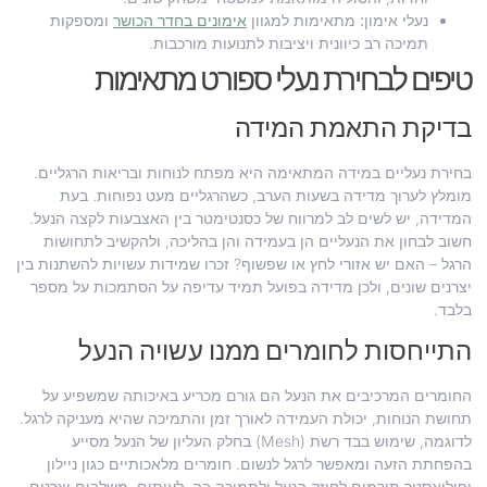
נעלי אימון:
מתאימות למגוון
אימונים בחדר הכושר
ומספקות
תמיכה רב כיוונית ויציבות לתנועות מורכבות.
טיפים לבחירת נעלי ספורט מתאימות
בדיקת התאמת המידה
בחירת נעליים במידה המתאימה היא מפתח לנוחות ובריאות הרגליים.
מומלץ לערוך מדידה בשעות הערב, כשהרגליים מעט נפוחות. בעת
המדידה, יש לשים לב למרווח של כסנטימטר בין האצבעות לקצה הנעל.
חשוב לבחון את הנעליים הן בעמידה והן בהליכה, ולהקשיב לתחושות
הרגל – האם יש אזורי לחץ או שפשוף? זכרו שמידות עשויות להשתנות בין
יצרנים שונים, ולכן מדידה בפועל תמיד עדיפה על הסתמכות על מספר
בלבד.
התייחסות לחומרים ממנו עשויה הנעל
החומרים המרכיבים את הנעל הם גורם מכריע באיכותה שמשפיע על
תחושת הנוחות, יכולת העמידה לאורך זמן והתמיכה שהיא מעניקה לרגל.
לדוגמה, שימוש בבד רשת (Mesh) בחלק העליון של הנעל מסייע
בהפחתת הזעה ומאפשר לרגל לנשום. חומרים מלאכותיים כגון ניילון
ופוליאסטר תורמים לחוזק הנעל ולתמיכה בה. לעיתים, משלבים יצרנים