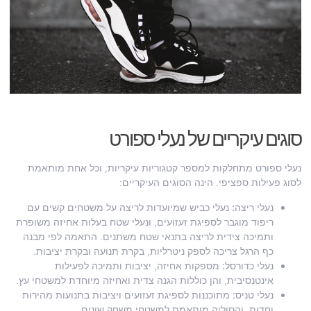
סוגים עיקריים של נעלי ספורט
נעלי ספורט מתחלקות למספר קטגוריות עיקריות, וכל אחת מותאמת
לסוג פעילות ספציפי. הינה הסוגים העיקריים:
נעלי ריצה:
נעלי כביש שמיועדות לריצה על משטחים קשים עם
ריפוד מוגבר לספיגת זעזועים, ונעלי שטח בעלות אחיזה משופרת
ותמיכה צידית לריצה בתנאי שטח משתנים. התאמה לפי מבנה
כף הרגל צריכה לספק ניטרליות, בקרת תנועה ובקרת יציבות.
נעלי כדורסל:
מספקות אחיזה, יציבות ותמיכה לפעילות
אינטנסיבית, והן כוללות הגנה צדית ואחיזה מיוחדת למשטחי עץ.
נעלי טניס:
מתוכננות לספיגת זעזועים ויציבות בתנועות מהירות
וחדות, והסוליה מותאמת למשטחי משחק שונים.