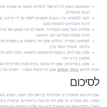
השתמשו בשמן זית לבישול:
החליפו חמאה או שמנים אחרי
הכנת תבשילים.
רוטב לסלטים:
צרו רטבים פשוטים לסלט על ידי ערבוב שמן
תיבול ותבלינים לתוספת טעם.
מזלפים מעל מנות מוגמרות:
משפרים את טעמם של מרקים, 
כתית מעולה מעליהם לפני ההגשה.
לשימוש באפייה:
החליפו שמן זית בחמאה או בשמנים אחרי
ובלחם, ומוסיף עושר עדין.
שלבו עם לחם:
במקום להשתמש בחמאה, טבלו לחם מדגני
מתאבן בריא יותר.
שלבו במרינדות:
שמן זית מהווה בסיס מצוין למרינדות וע
תוכלו לרכוש
באתר אמוקס
שמן זית איכותי ועשיר – הזמינו עוד ה
לסיכום
שמן זית הוא תוספת רב-תכליתית ובריאה לכל תזונה, ומציע מגוו
המוח. כאן הסברנו על שמן זית יתרונות בריאותיים, ובעזרת ביצו
לשלב בקלות שמן זית בשגרת היום-יום שלכם וליהנות מהיתרונ