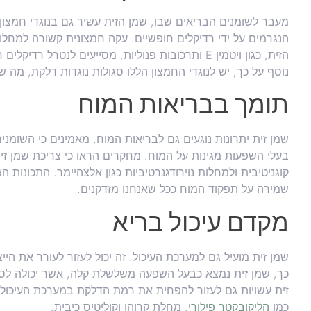
מעבר לשומנים הבריאים שבו, שמן הזית עשיר גם בנוגדי חמצון,
הנגרמים על ידי רדיקלים חופשיים. עקה חמצונית קשורה למחלות 
הזית, כגון ויטמין E ותרכובות פנוליות, מסייעים לנט
נוסף על כך, יש לנוגדי החמצון הללו סגולות נוגדות דלקת, מה ש
תומך בבריאות המוח
שמן זית יתרונות נוגעים גם לבריאות המוח. מאמינים כי השומני
בעלי השפעות מגינות על המוח. מחקרים הראו כי צריכת שמן זית 
קוגניטיבית ולמחלות נוירודגנרטיביות כגון אלצהיימר. התכונות 
שמירה על תפקוד המוח ככל שאנחנו מזדקנים.
מקדם עיכול בריא
שמן זית מועיל גם למערכת העיכול. זה יכול לעזור לעורר את הי
כך, שמן זית נמצא כבעל השפעה משלשלת קלה, אשר יכולה לסיי
זית עשויות גם לעזור להפחית את רמת הדלקת במערכת העיכול, 
כמו
הליקובקטר פילורי
, מחלת קרוהן וקוליטיס כיבית.