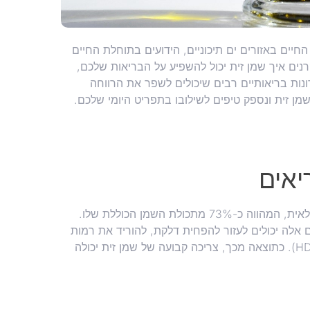
יים באזורים ים תיכוניים, הידועים בתוחלת החיים
נים איך שמן זית יכול להשפיע על הבריאות שלכם,
ונות בריאותיים רבים שיכולים לשפר את הרווחה
מן זית ונספק טיפים לשילובו בתפריט היומי שלכם.
יאים
שמן זית מורכב בעיקר משומנים בלתי רוויים, במיוחד חומצה אולאית, המהווה כ-73% מתכולת השמן הכוללת שלו.
ם אלה יכולים לעזור להפחית דלקת, להוריד את רמות
הכולסטרול הרע (LDL) ולהעלות את רמות הכולסטרול הטוב (HDL). כתוצאה מכך, צריכה קבועה של שמן זית יכולה