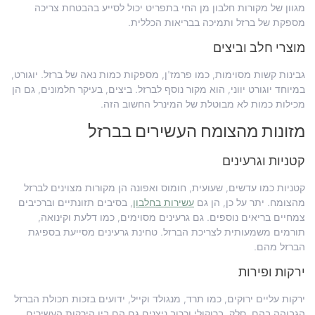
מגוון של מקורות חלבון מן החי בתפריט יכול לסייע בהבטחת צריכה
מספקת של ברזל ותמיכה בבריאות הכללית.
מוצרי חלב וביצים
גבינות קשות מסוימות, כמו פרמז'ן, מספקות כמות נאה של ברזל. יוגורט,
במיוחד יוגורט יווני, הוא מקור נוסף לברזל. ביצים, בעיקר חלמונים, גם הן
מכילות כמות לא מבוטלת של המינרל החשוב הזה.
מזונות מהצומח העשירים בברזל
קטניות וגרעינים
קטניות כמו עדשים, שעועית, חומוס ואפונה הן מקורות מצוינים לברזל
מהצומח. יתר על כן, הן גם
עשירות בחלבון
, בסיבים תזונתיים וברכיבים
צמחיים בריאים נוספים. גם גרעינים מסוימים, כמו דלעת וקינואה,
תורמים משמעותית לצריכת הברזל. טחינת גרעינים מסייעת בספיגת
הברזל מהם.
ירקות ופירות
ירקות עליים ירוקים, כמו תרד, מנגולד וקייל, ידועים בזכות תכולת הברזל
הגבוהה בהם. סלק, ברוקולי וכרוב ניצנים גם הם בין הירקות העשירים