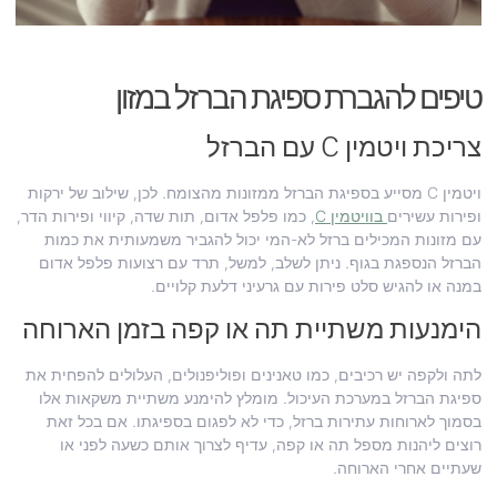
טיפים להגברת ספיגת הברזל במזון
צריכת ויטמין C עם הברזל
ויטמין C מסייע בספיגת הברזל ממזונות מהצומח. לכן, שילוב של ירקות
ופירות עשירים
בוויטמין C
, כמו פלפל אדום, תות שדה, קיווי ופירות הדר,
עם מזונות המכילים ברזל לא-המי יכול להגביר משמעותית את כמות
הברזל הנספגת בגוף. ניתן לשלב, למשל, תרד עם רצועות פלפל אדום
במנה או להגיש סלט פירות עם גרעיני דלעת קלויים.
הימנעות משתיית תה או קפה בזמן הארוחה
לתה ולקפה יש רכיבים, כמו טאנינים ופוליפנולים, העלולים להפחית את
ספיגת הברזל במערכת העיכול. מומלץ להימנע משתיית משקאות אלו
בסמוך לארוחות עתירות ברזל, כדי לא לפגום בספיגתו. אם בכל זאת
רוצים ליהנות מספל תה או קפה, עדיף לצרוך אותם כשעה לפני או
שעתיים אחרי הארוחה.