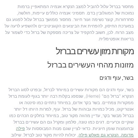
מחסור בברזל עלול להוביל למצב הנקרא אנמיה המתאפיין ברמות
נמוכות של המוגלובין בדם. תסמיני אנמיה כוללים עייפות, חולשה,
סחרחורות, קוצר נשימה ועור חיוור. מחסור ממושך בברזל עלול לפגוע גם
במערכת החיסון, להפחית את הביצועים הקוגניטיביים ולהשפיע לרעה על
מצב הרוח. לכן, חשוב להקפיד על צריכה מספקת של ברזל כדי לשמור על
בריאות אופטימלית.
מקורות מזון עשירים בברזל
מזונות מהחי העשירים בברזל
בשר, עוף ודגים
בשר, עוף ודגים הם מקורות עשירים במיוחד לברזל, ובפרט לסוג הברזל
הנקרא "ברזל הֶם" (Heme), שנספג בקלות רבה יותר בגוף לעומת ברזל
ממקורות צמחיים. בשר בקר אדום, במיוחד נתחים כמו סינטה או
אנטריקוט, מכיל כמויות גבוהות של ברזל. עוף, למרות היותו דל יותר
בברזל מבשר בקר, עדיין מהווה מקור טוב, במיוחד בחלקים הכהים כמו
שוקיים וכרעיים. דגים כמו טונה, סלמון ומקרל גם הם עשירים בברזל
ובחומצות שומן חיוניות. כדאי לציין שגם מנות המבוססות על
פילה
מדומה, הנקרא גם פאלש פילה
, יכולות להיות מקור טוב לברזל. שילוב