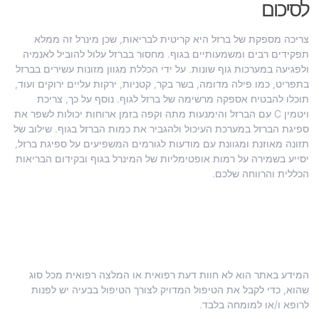
לסיכום
צריכה מספקת של ברזל היא קריטית לבריאות, שכן מינרל זה ממלא
תפקידים רבים ומשמעותיים בגוף. מחסור בברזל עלול להוביל לאנמיה
ולפגיעה במערכות גוף שונות. על ידי הכללת מגוון מזונות עשירים בברזל
בתפריט, כמו פילה מדומה, בשר בקר, קטניות, ירקות עליים ירוקים ועוד,
תוכלו להבטיח אספקה מרשימה של ברזל לגוף. נוסף על כך, צריכת
ויטמין C עם הברזל והימנעות מתה וקפה בזמן ארוחות יכולות לשפר את
ספיגת הברזל במערכת העיכול ולהגביר את כמות הברזל בגוף. שילוב של
תזונה מאוזנת ומגוונת עם מודעות לגורמים המשפיעים על ספיגת ברזל,
יסייע בשמירה על רמות אופטימליות של המינרל בגוף ובקידום הבריאות
הכללית והרווחה שלכם.
המידע באתר הוא לא חוות דעת רפואית או המלצה רפואית מכל סוג
שהוא, כדי לקבל את הטיפול המדויק לצורך הטיפול בבעיה יש לפנות
לרופא ו/או למומחה בלבד.