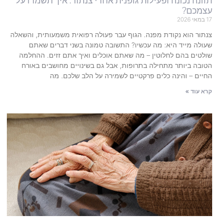
תזונה נכונה ופעילות גופנית אחרי צנתור: איך תשמרו על
עצמכם?
17 במאי 2026
צנתור הוא נקודת מפנה. הגוף עבר פעולה רפואית משמעותית, והשאלה
שעולה מייד היא: מה עכשיו? התשובה טמונה בשני דברים שאתם
שולטים בהם לחלוטין – מה שאתם אוכלים ואיך אתם זזים. ההחלמה
הטובה ביותר מתחילה בתרופות, אבל גם בשינויים מחושבים באורח
החיים – והינה כלים פרקטיים לשמירה על הלב שלכם. מה
קרא עוד »