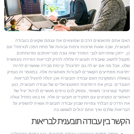
האם אתם מהאנשים הרבים שמוצאים את עצמם שקועים בעבודה
תובענית, שבה שעות ארוכות ורמות גבוהות של מתח הפכו לנורמה? אם
כן, ייתכן שתהיתם לגבי המחיר שזה גובה מבריאותכם ומרווחתכם.
מקובל לחשוב שעבודה תובענית עלולה להזיק לבריאות הפיזית והנפשית
שלנו, אבל מה אם יש לה גם יתרונות? קיימת סבירה שעשויים להיות
יתרונות מפתיעים הקשורים לעבודות מאתגרות אלה. במאמר זה נעמיק
בשאלה המסקרנת האם עבודה תובענית אכן יכולה להועיל לבריאות
העובדים. נבחן את היתרונות הפוטנציאליים של עבודה תובענית, כגון
תפקוד קוגניטיבי משופר, ונספק לכם טיפים מעשיים לניהול יעיל של
האתגרים המגיעים עם תפקידים תובעניים אלה. אז בואו נתחיל ונגלה
את הדרכים הבלתי צפויות שבהן עבודה תובענית עשויה להשפיע על
הבריאות שלכם ואיך אתם יכולים לשגשג בה.
הקשר בין עבודה תובענית לבריאות
שיפור תפקוד קוגניטיבי:
עבודה תובענית, כגון במגזר הטכנולוגי