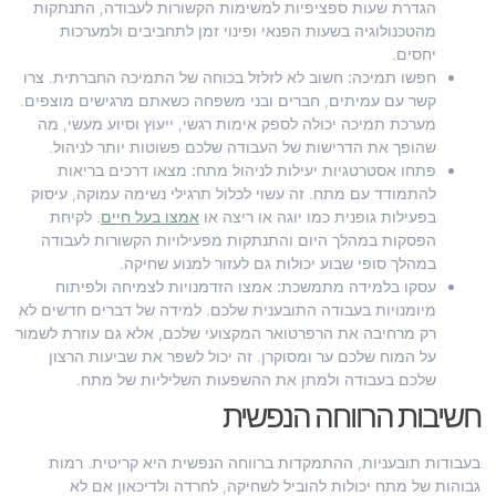
הגדרת שעות ספציפיות למשימות הקשורות לעבודה, התנתקות
מהטכנולוגיה בשעות הפנאי ופינוי זמן לתחביבים ולמערכות
יחסים.
חפשו תמיכה:
חשוב לא לזלזל בכוחה של התמיכה החברתית. צרו
קשר עם עמיתים, חברים ובני משפחה כשאתם מרגישים מוצפים.
מערכת תמיכה יכולה לספק אימות רגשי, ייעוץ וסיוע מעשי, מה
שהופך את הדרישות של העבודה שלכם פשוטות יותר לניהול.
פתחו אסטרטגיות יעילות לניהול מתח:
מצאו דרכים בריאות
להתמודד עם מתח. זה עשוי לכלול תרגילי נשימה עמוקה, עיסוק
בפעילות גופנית כמו יוגה או ריצה או
אמצו בעל חיים
. לקיחת
הפסקות במהלך היום והתנתקות מפעילויות הקשורות לעבודה
במהלך סופי שבוע יכולות גם לעזור למנוע שחיקה.
עסקו בלמידה מתמשכת:
אמצו הזדמנויות לצמיחה ולפיתוח
מיומנויות בעבודה התובענית שלכם. למידה של דברים חדשים לא
רק מרחיבה את הרפרטואר המקצועי שלכם, אלא גם עוזרת לשמור
על המוח שלכם ער ומסוקרן. זה יכול לשפר את שביעות הרצון
שלכם בעבודה ולמתן את ההשפעות השליליות של מתח.
חשיבות הרווחה הנפשית
בעבודות תובעניות, ההתמקדות ברווחה הנפשית היא קריטית. רמות
גבוהות של מתח יכולות להוביל לשחיקה, לחרדה ולדיכאון אם לא