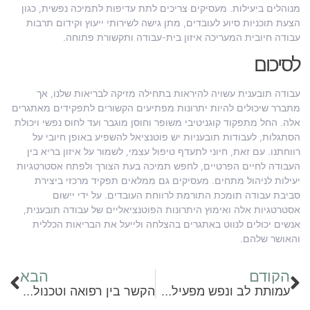
מנוהלים ביעילות. מעסיקים צריכים לתת עדיפות לתמיכה נפשית, כגון
הצעת תוכניות סיוע לעובדים, מתן גישה לשירותי ייעוץ וקידום תרבות
עבודה חיובית המעריכה איזון בית-עבודה ותקשורת פתוחה.
לסיכום
עבודה תובענית עשויה להיראות בתחילה מזיקה לבריאות שלנו, אך
מתברר שיכולים להיות יתרונות מפתיעים הקשורים לתפקידים מאתגרים
אלה. החל מתפקוד קוגניטיבי משופר וחוסן מוגבר ועד לחוס נפשי ויכולת
הסתגלות, לעבודות תובעניות יש פוטנציאל להשפיע באופן חיובי על
רווחתנו. עם זאת, חיוני לתעדף טיפול עצמי, לשמור על איזון בריא בין
העבודה לחיים הפרטיים, לחפש תמיכה בעת הצורך ולפתח אסטרטגיות
יעילות לניהול מתחים. מעסיקים גם ממלאים תפקיד מרכזי ביצירת
סביבת עבודה תומכת התורמת לרווחת העובדים. על ידי יישום
אסטרטגיות אלה ואימוץ היתרונות הפוטנציאליים של עבודה תובענית,
אנשים יכולים לנווט באתגרים בהצלחה ולייעל את הבריאות הכללית
והאושר שלהם.
הקודם
הבא
עמותת לב ונפש מפעילה מחנות נופש והבראה לילדים: הכירו את פעילותה
הקשר בין רפואה וטכנולוגיה: החברה שמספקת פתרונות בתחום הציוד הרפואי