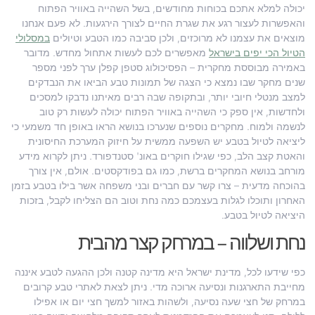
יכולה למלא אתכם בכוחות מחודשים, בשל השהייה באוויר הפתוח
והאפשרות לעצור רגע את שגרת החיים לצורך הירגעות. לא פעם אנחנו
מוצאים את עצמנו לא מרוכזים, ולכן סביבה כמו הטבע וטיולים
במסלולי
הטיול הכי יפים בישראל
מאפשרים לכם לעשות אתחול מחדש. מדובר
באמירה מבוססת מחקרית – הפסיכולוג סטפן קפלן ערך לפני מספר
שנים מחקר שבו נמצא כי הצגה של תמונות טבע הביאו את הנבדקים
למצב מנטלי חיובי יותר, ובתקופה שבה רבים מאיתנו נדבקו למסכים
ולחדשות, אין ספק כי השהייה באוויר הפתוח יכולה לעשות רק טוב
לנשמה ולמוח. מחקרים נוספים שנערכו בנושא הראו באופן חד משמעי כי
ליציאה לטיול בטבע יש השפעה ממשית על חיזוק המערכת החיסונית
והאטת קצב הלב, כפי שגילו חוקרים באונ' סטנדפורד. ניתן לקרוא מידע
מורחב בנושא המחקרים ברשת, כמו גם בפודקסטים. אולם, אין צורך
בהוכחה מדעית – צרו קשר עם חברים ובני משפחה אשר בילו בטבע בזמן
האחרון ותוכלו לגלות בעצמכם כמה נחת וטוב הם הצליחו לקבל, בזכות
היציאה לטיול בטבע.
נחת ושלווה – במרחק קצר מהבית
כפי שידעו לכל, מדינת ישראל היא מדינה קטנה ולכן ההגעה לטבע איננה
מחייבת התארגנות ונסיעה ארוכה מדי. ניתן לצאת לאתרי טבע קרובים
במרחק של חצי שעה נסיעה, ולשהות באזור למשך חצי יום או אפילו