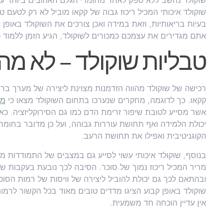
שוקולד נחשב ללא ספק לאחד מחומרי הגלם האהובים ביותר על 
שוקולד איכותי המכיל ריכוז גבוה של קקאו מוביל לא רק לטעם 
בעיות בריאותיות, וזאת במידה ואכן צורכים את השוקולד באופן 
אתם מגדירים את עצמכם כמכורים לשוקולד, הגיע הזמן ללמוד כ
טבליות שוקולד – לא 
רכישה של שוקולד מהווה הזדמנות מצוינת ליצירה של מערך בריא
קקאו. כך לדוגמה, מחקרים שנערכו בתחום השוקולד מצאו כי
מט
אשר מסייע לטובת שיפור זרימת הדם כמו גם הסירוקליזציה. כא
יכולת הלמידה ואף תחושת עוררות גבוהה, ועל כן מדובר בחומר 
הקוגניטיבית ואפילו את תחושת הרעב.
בנוסף, שוקולד איכותי עשוי לסייע גם במצבים של התמודדות מ
מריר המכיל ריכוז נמוך של סוכר. הסיבה לכך נובעת בעקבות שינו
ובהתאם לכך גם יכולת להוביל ליצירה של וויסות של רמות הסו
שוקולד באופן קבוע הציגו מדדים טובים מאוד בכל הקשור לרמו
אין עדיין הוכחה חד משמעית.