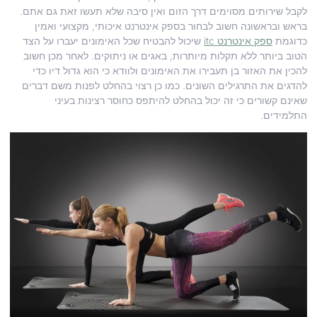
לקבל שירותים מסוימים דרך הזום ואין סיבה שלא תעשו זאת גם אתם.
בראש ובראשונה חשוב לבחור בספק אינטרנט איכותי, מקצועי ואמין
כדוגמת
ספק אינטרנט itc
שיכול להבטיח שכל האימונים יעברו על הצד
הטוב ביותר ללא תקלות מיותרות, באגים או ניתוקים. לאחר מכן חשוב
להכין את האזור בן תעבירו את האימונים ולוודא כי הוא גדול דיו כדי
להדגים את התרגילים השונים. כמו כן רצוי בהחלט לפנות משם דברים
שאינם קשורים כי זה יכול בהחלט להיתפס כחוסר רצינות בעיני
התלמידים.