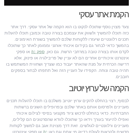
הקמת אתר עסקי
צעד מצוין נוסף שתוכלו לנקוט בו הוא הקמה של אתר עסקי. דרך אתר
כזה תוכלו להמשיך ולשווק את עצמכם בצורה טובה וכמובן תוכלו להעלות
תכנים רלוונטיים שיעזרו ללקוחות שלכם להמשיך בשגרת האימונים.
בהמשך כדאי לבחור גם בקידום איכותי אורגני וממומן לאתר כך שתוכלו
לקדם אותו בצורה טובה במרחבי הרשת. גם כאן,
ספק itc
או ספקי
אינטרנט איכותיים אחרים הם לא עניין של פריבילגיה או פינוק, אלא
דרישה הכרחית על מנת שהאתר יעבוד כמו שצריך ושחווית המשתמש בו
תהיה טובה ונוחה. הקפידו על העניין הזה ואל תתפתו לבחור בספקים
חובבים.
הקמה של ערוץ יוטיוב
לבסוף, רצוי בהחלט להקים ערוץ יוטיוב משלכם בו תוכלו להעלות תכנים
מעניינים ולפרסום אותם באתר שלכם ובפרופילים השונים ברשתות
החברתיות. כדאי בהחלט לרכוש ציוד מקצועי בסיסי לצילום איכותי
ואפילו להיעזר בעורך וידאו כך שתוכלו לוודא שהסרטונים הם קלילים,
מעניינים ורלוונטיים לגולשים. זאת דרך מצוינת אגב גם למשוך לקוחות
חדשים ולהראות לעולם בדיוק מי אתם וגם כאן
itc
או ספקי אינטרנט