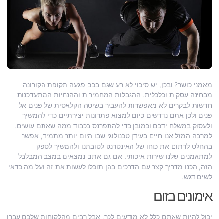
מאמני כושר? ובכן, יש סיכוי לא רע שגם בכם פגעה תקופת הקורונה
מבחינה עסקית וכלכלית. ההגבלות המחמירות וההנחיות המתעדכנות
חדשות לבקרים לא מאפשרות להעביר בשיטה הקלאסית של פנים אל
פנים ולכן אתם נדרשים כיום למצוא פתרונות יצירתיים כדי להמשיך
ולעסוק במשלח ידכם וכמובן כדי להתפרנס בכבוד ממה שאתם עושים.
למרבה המזל אנו חיים בעידן טכנולוגי שבו היום יותר מתמיד, אפשר
בהחלט לרתום את כוחו של האינטרנט לטובתנו ולהמשיך לספק
למתאמנים שלנו שירות איכותי. אם גם אתם נמצאים במצב המבלבל
הזה, הכנו מדריך קצר עם הדרכים בהן תוכלו לעשות את זה ועל מה כדאי
לשים דגש.
אימונים בזום
יכול להיות שאתם כלל לא מודעים לכך, אבל רבים מהלקוחות שלכם עברו