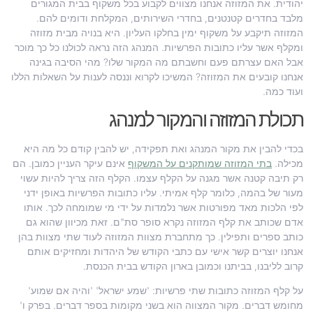
יהודית. את המזוזה אנחנו מצווים לקבוע בכל משקוף בבית המגורים
מלבד בחדרים קטנטנים, בחדרי השירותים, המקלחת ודומים להם.
המזוזה תיקבע על משקוף ימין בחלקו העליון. היא בנויה מבית מזוזה
ומקלף אשר עליו כתובות הפרשיות. המנהג הזה נראה לכולנו כל כך מוכר
אבל האם עצרתם פעם וחשבתם מה המקור שלו? מהי הסיבה בגינה
אנחנו קובעים את המזוזה? המשיכו לקרוא וננסה לענות על השאלות הללו
ועוד כמה.
תכולת המזוזה והמקור למנהג
בכדי להבין את מקור המנהג ואת תפקידה, יש להבין קודם כל מה היא
מכילה.
בתי המזוזה שמותקנים על המשקוף
אינם עיקר העניין כמובן. הם
רק תיבה קטנה אשר מגנה על הקלף עצמו. הקלף הזה צריך להיות עשוי
מעור של בהמה, כלומר קלף אמיתי. עליו כתובות הפרשיות באופן ידני
לפי הלכות מאד מפורטות אשר נלמדות על ידי מי שמומחה לכך. אותו
אדם שכותב את קלף המזוזה נקרא סופר סת"ם. זאת מכיוון שהוא גם
כותב ספרים ותפילין. כך מתחברת מצוות המזוזה לעוד שתי מצוות בהן
אנחנו יוצרים קשר אישי עם כתבי הקודש של היהדות ומחזיקים אותם
קרוב לליבנו, בביתנו וכמובן בארון הקודש בבית הכנסת.
על קלף המזוזה כתובות שתי פרשיות: 'שמע ישראל' 'והיה אם שמוע'
מחומש דברים. מקור המצווה הוא בשני מקומות בספר דברים. בפרק ו'