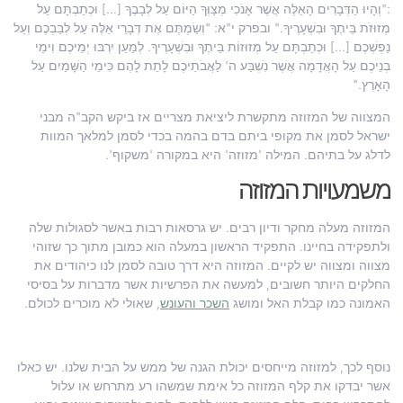
:"וְהָיוּ הַדְּבָרִים הָאֵלֶּה אֲשֶׁר אָנֹכִי מְצַוְּךָ הַיּוֹם עַל לְבָבֶךָ […] וּכְתַבְתָּם עַל
מְזוּזֹת בֵּיתֶךָ וּבִשְׁעָרֶיךָ." ובפרק י"א: "וְשַׂמְתֶּם אֶת דְּבָרַי אֵלֶּה עַל לְבַבְכֶם וְעַל
נַפְשְׁכֶם […] וּכְתַבְתָּם עַל מְזוּזוֹת בֵּיתֶךָ וּבִשְׁעָרֶיךָ. לְמַעַן יִרְבּוּ יְמֵיכֶם וִימֵי
בְנֵיכֶם עַל הָאֲדָמָה אֲשֶׁר נִשְׁבַּע ה' לַאֲבֹתֵיכֶם לָתֵת לָהֶם כִּימֵי הַשָּׁמַיִם עַל
הָאָרֶץ."
המצווה של המזוזה מתקשרת ליציאת מצריים אז ביקש הקב"ה מבני
ישראל לסמן את מקופי ביתם בדם בהמה בכדי לסמן למלאך המוות
לדלג על בתיהם. המילה 'מזוזה' היא במקורה 'משקוף'.
משמעויות המזוזה
המזוזה מעלה מחקר ודיון רבים. יש גרסאות רבות באשר לסגולות שלה
ולתפקידה בחיינו. התפקיד הראשון במעלה הוא כמובן מתוך כך שזוהי
מצווה ומצווה יש לקיים. המזוזה היא דרך טובה לסמן לנו כיהודים את
החלקים היותר חשובים, למעשה את הפרשיות אשר מדברות על בסיסי
האמונה כמו קבלת האל ומושג
השכר והעונש
, שאולי לא מוכרים לכולם.
נוסף לכך, למזוזה מייחסים יכולת הגנה של ממש על הבית שלנו. יש כאלו
אשר יבדקו את קלף המזוזה כל אימת שמשהו רע מתרחש או עלול