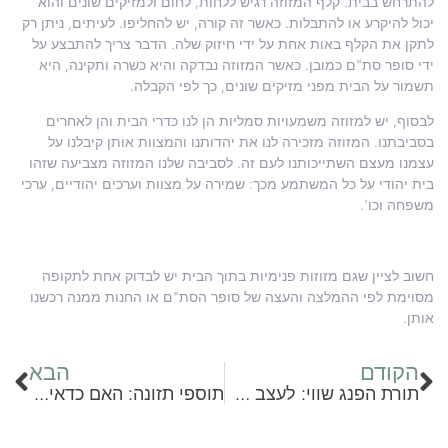
להתרחש בבית. קלף המזוזה רגיש ללחות, לחום ולמזיקים שונים והוא
יכול להיקרע או להתבלות. כאשר זה קורה, יש להחליפו. לעיתים, ניתן רק
לתקן את הקלף באות אחת על ידי חיזוק שלה. הדבר צריך להתבצע על
ידי סופר סת"ם כמובן. כאשר המזוזה נבדקה והיא כשרה ותקינה, היא
תשמור על הבית מפני מזיקים שונים, כך לפי הקבלה.
לבסוף, יש למזוזה משמעויות סמליות הן לנו כדרי הבית והן לאחרים
בסביבתנו. המזוזה מזכירה לנו את יהדותנו והמצוות אותן קיבלנו על
עצמנו מעצם השתייכותנו לעם זה. לסביבה שלנו המזוזה מצביעה שזהו
בית יהודי על כל המשתמע מכך: שמירה על מצוות וערכים יהודיים, ערכי
משפחה וכו'.
חשוב לציין שגם מזוזות פנימיות בתוך הבית יש לבדוק אחת לתקופה
מסוימת לפי ההמלצה והעצה של סופר הסת"ם או החנות ממנה רכשנו
אותן.
הקודם
הבא
תורת הפנג שווי: לעצב חדר שינה בריא והרמוני
תוספי תזונה: האם כדאי או לא?