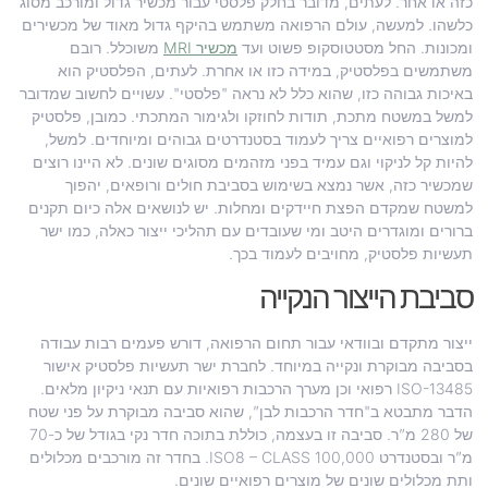
כזה או אחר. לעתים, מדובר בחלק פלסטי עבור מכשיר גדול ומורכב מסוג
כלשהו. למעשה, עולם הרפואה משתמש בהיקף גדול מאוד של מכשירים
ומכונות. החל מסטטוסקופ פשוט ועד
מכשיר MRI
משוכלל. רובם
משתמשים בפלסטיק, במידה כזו או אחרת. לעתים, הפלסטיק הוא
באיכות גבוהה כזו, שהוא כלל לא נראה "פלסטי". עשויים לחשוב שמדובר
למשל במשטח מתכת, תודות לחוזקו ולגימור המתכתי. כמובן, פלסטיק
למוצרים רפואיים צריך לעמוד בסטנדרטים גבוהים ומיוחדים. למשל,
להיות קל לניקוי וגם עמיד בפני מזהמים מסוגים שונים. לא היינו רוצים
שמכשיר כזה, אשר נמצא בשימוש בסביבת חולים ורופאים, יהפוך
למשטח שמקדם הפצת חיידקים ומחלות. יש לנושאים אלה כיום תקנים
ברורים ומוגדרים היטב ומי שעובדים עם תהליכי ייצור כאלה, כמו ישר
תעשיות פלסטיק, מחויבים לעמוד בכך.
סביבת הייצור הנקייה
ייצור מתקדם ובוודאי עבור תחום הרפואה, דורש פעמים רבות עבודה
בסביבה מבוקרת ונקייה במיוחד. לחברת ישר תעשיות פלסטיק אישור
ISO-13485 רפואי וכן מערך הרכבות רפואיות עם תנאי ניקיון מלאים.
הדבר מתבטא ב"חדר הרכבות לבן”, שהוא סביבה מבוקרת על פני שטח
של 280 מ”ר. סביבה זו בעצמה, כוללת בתוכה חדר נקי בגודל של כ-70
מ”ר ובסטנדרט ISO8 – CLASS 100,000. בחדר זה מורכבים מכלולים
ותת מכלולים שונים של מוצרים רפואיים שונים.