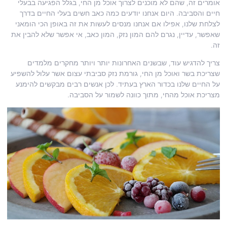
אומרים זה, שהם לא מוכנים לצרוך אוכל מן החי, בגלל הפגיעה בבעלי
חיים והסביבה. היום אנחנו יודעים כמה כאב חשים בעלי החיים בדרך
לצלחת שלנו, אפילו אם אנחנו מנסים לעשות את זה באופן הכי הומאני
שאפשר, עדיין, נגרם להם המון נזק, המון כאב, אי אפשר שלא להבין את
זה.
צריך להדגיש עוד, שבשנים האחרונות יותר ויותר מחקרים מלמדים
שצריכת בשר ואוכל מן החי, גורמת נזק סביבתי עצום אשר עלול להשפיע
על החיים שלנו בכדור הארץ בעתיד. לכן אנשים רבים מבקשים להימנע
מצריכת אוכל מהחי, מתוך כוונה לשמור על הסביבה.