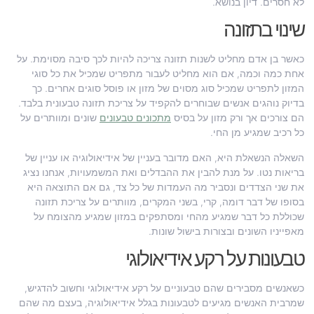
לא חסרים. דיון בנושא.
שינוי בתזונה
כאשר בן אדם מחליט לשנות תזונה צריכה להיות לכך סיבה מסוימת. על
אחת כמה וכמה, אם הוא מחליט לעבור מתפריט שמכיל את כל סוגי
המזון לתפריט שמכיל סוג מסוים של מזון או פוסל סוגים אחרים. כך
בדיוק נוהגים אנשים שבוחרים להקפיד על צריכת תזונה טבעונית בלבד.
הם צורכים אך ורק מזון על בסיס
מתכונים טבעונים
שונים ומוותרים על
כל רכיב שמגיע מן החי.
השאלה הנשאלת היא, האם מדובר בעניין של אידיאולוגיה או עניין של
בריאות נטו. על מנת להבין את ההבדלים ואת המשמעויות, אנחנו נציג
את שני הצדדים ונסביר מה העמדות של כל צד, גם אם התוצאה היא
בסופו של דבר דומה, קרי, בשני המקרים, מוותרים על צריכת תזונה
שכוללת כל דבר שמגיע מהחי ומסתפקים במזון שמגיע מהצומח על
מאפייניו השונים ובצורות בישול שונות.
טבעונות על רקע אידיאולוגי
כשאנשים מסבירים שהם טבעוניים על רקע אידיאולוגי וחשוב להדגיש,
שמרבית האנשים מגיעים לטבעונות בגלל אידיאולוגיה, בעצם מה שהם