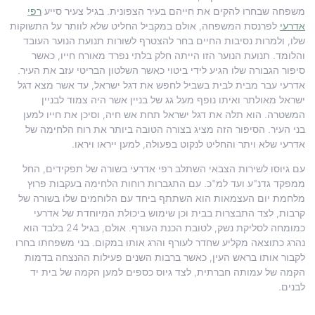
משפחה שבחרו להקים את חייהם בעיר הצפונית. בגיל צעיר סייע
רפי
אדרעי
לפרנסת המשפחה, אולם במקביל החליט שלא לוותר על התשוקות
שלו, ולמרות נסיבות החיים בחר להצטרף לשורות תנועת הנוער העובד
והלומד. תנועת הנוער הזו הייתה חלק בלתי נפרד מאורח חייו, כאשר
סיפור הגבורה שלו הגיע לידי ביטוי כאשר השלטון הבריטי עזב את העיר.
אדרעי עבר מבית לבית בשביל לחפש את דגל ישראל, עד אשר מצא דגל
ישראל מאולתר ואיתו נופף מעל גג של בניין אשר היה צמוד לבניין
המשטרה. הוא תלה את דגל ישראל תחת אש חיה, וסיכן את חייו למען
בני העיר. הסיפור הזה מציג בצורה הטובה ביותר את רוח הלחימה של
אדרעי שלא ויתר והחליט לנקוט בפעולה, למען ייראו ויראו.
עם גיוסו לשירות הצבאי השתלב רפי אדרעי בשורה של תפקידים, החל
ממפקד גדנ"ע ועד למ"כ. עם התגברות רוחות הלחימה בעקבות פרוץ
מלחמת יום העצמאות הוא השתתף ביחד עם הלוחמים שלו בשורה של
קרבות, לצד התבצרות בבית וכן שימוש ביכולת המיוחדת של אדרעי
כמומחה לסליקת נשק, לטובת הכנת העורף. אולם, בגיל 24 בלבד הוא
נהרג כתוצאה מקליע שחדר לעורף והרג אותו במקום. בני משפחתו בחרו
לקבור אותו בראש העין, כאשר ברבות השנים פעילות ההנצחה בדמות
הקמה של עמותה חברתית, לצד גיוס כספים למען הקמה של בית יד
לבנים.