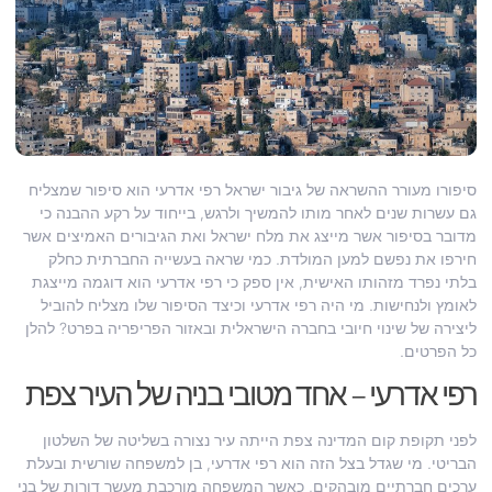
סיפורו מעורר ההשראה של גיבור ישראל רפי אדרעי הוא סיפור שמצליח
גם עשרות שנים לאחר מותו להמשיך ולרגש, בייחוד על רקע ההבנה כי
מדובר בסיפור אשר מייצג את מלח ישראל ואת הגיבורים האמיצים אשר
חירפו את נפשם למען המולדת. כמי שראה בעשייה החברתית כחלק
בלתי נפרד מזהותו האישית, אין ספק כי רפי אדרעי הוא דוגמה מייצגת
לאומץ ולנחישות. מי היה רפי אדרעי וכיצד הסיפור שלו מצליח להוביל
ליצירה של שינוי חיובי בחברה הישראלית ובאזור הפריפריה בפרט? להלן
כל הפרטים.
רפי אדרעי – אחד מטובי בניה של העיר צפת
לפני תקופת קום המדינה צפת הייתה עיר נצורה בשליטה של השלטון
הבריטי. מי שגדל בצל הזה הוא רפי אדרעי, בן למשפחה שורשית ובעלת
ערכים חברתיים מובהקים, כאשר המשפחה מורכבת מעשר דורות של בני