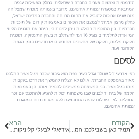
הזדמנויות וצמצום פערים בחברה הישראלית, כחלק מפעילות ענפה
המתבעת במסגרת עמותת אחינועם. מדובר בעמותה מוכרת שמצליחה
מזה שנים ארוכות להוביל את תחום הרווחה והחברה במדינת ישראל,
כחלק מרצון אמיתי לצמצם את הפערים באמצעות קידום של תוכניות
חברתיות. בין התוכניות הבולטות ניתן למנות בין היתר את תוכנית הליווי
המיועדת לתלמידים מגיל 16 ועד להשתלבות בשוק התעסוקה, תוכנית
חלוקת מלגות, חלוקה של מחשבים מחודשים או חדשים בזמן מגפת
הקורונה ועוד.
לסיכום
רפי אדרעי ז"ל שנולד וגדל בעיר צפת הוא גיבור שכבר מגיל צעיר התלבט
מאוד באספקט החברתי, אולם לא הצליח להמשיך את דרכו בעקבות
מותו בגיל צעיר. בני המשפחה ממשיכים להנציח אותו, הן באמצעות
הקמה של בית יד לבנים שבו משפחות יכולות להגיע ולהתכנס עם זכר
הנופלים, לצד פעילות ענפה המתבצעת ללא מטרות רווח במסגרת
עמותת אחינועם.
הקודם
הבא
תמיד כאן בשבילכם: המרכז הרפואי שערי צדק דואג לכם בכל רגע בחיים
אידיאלי לבעלי קליניקות פרטיות: כל הסיבות לעבור למוקדים טלפוניים בענן