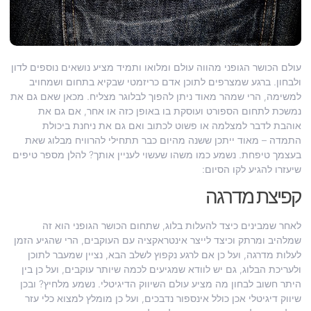
עולם הכושר הגופני מהווה עולם ומלואו ותמיד מציע נושאים נוספים לדון
ולבחון. ברגע שמצרפים לתוכן אדם כריזמטי שבקיא בתחום ושמחויב
למשימה, הרי שמהר מאוד ניתן להפוך לבלוגר מצליח. מכאן שאם גם את
נמשכת לתחום הספורט ועוסקת בו באופן כזה או אחר, אם גם את
אוהבת לדבר למצלמה או פשוט לכתוב ואם גם את ניחנת ביכולת
התמדה – מאוד ייתכן ששנה מהיום כבר תתחילי להרוויח מבלוג שאת
בעצמך טיפחת. נשמע כמו משהו שעשוי לעניין אותך? להלן מספר טיפים
שיעזרו להגיע לקו הסיום:
קפיצת מדרגה
לאחר שמבינים כיצד להעלות בלוג, שתחום הכושר הגופני הוא זה
שמלהיב ומרתק וכיצד לייצר אינטראקציה עם העוקבים, הרי שהגיע הזמן
לעלות מדרגה, ועל כן אם לרגע נקפוץ לשלב הבא, נציין שמעבר לתוכן
ולעריכת הבלוג, גם יש לוודא שמגיעים לכמה שיותר עוקבים, ועל כן בין
היתר חשוב לבחון מה מציע עולם השיווק הדיגיטלי. נשמע מלחיץ? ובכן
שיווק דיגיטלי אכן כולל אינספור נדבכים, ועל כן מומלץ למצוא כלי עזר