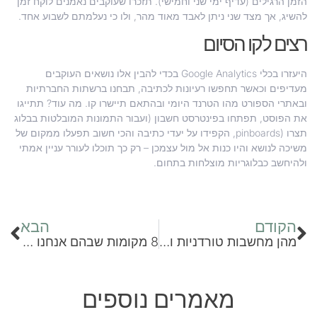
הזמן הרגילים (עדיף ימי שני וחמישי). תזכרו שעוקבים נאמנים לוקח זמן
להשיג, אך מצד שני ניתן לאבד מאוד מהר, ולו כי נעלמתם לשבוע אחד.
רצים לקו הסיום
היעזרו בכלי Google Analytics בכדי להבין אלו נושאים העוקבים
מעדיפים וכאשר תחפשו רעיונות לכתיבה, תבחנו ברשתות החברתיות
ובאתרי הספורט מהו הטרנד היומי ובהתאם תיישרו קו. מה עוד? תתייגו
את הפוסט, תפתחו בפינטרסט חשבון (ועבור התמונות המובלטות בבלוג
תצרו (pinboards, הקפידו על יעדי כתיבה והכי חשוב תפעלו ממקום של
משיכה לנושא והיו כנות אל מול עצמכן – רק כך תוכלו לעורר עניין אמתי
ולהיחשב כבלוגריות מוצלחות בתחום.
הקודם
הבא
מהן מחשבות טורדניות ואיך מטפלים בהן?
8 מקומות שבהם אנחנו נפגשים עם חיידקים במהלך יום העבודה
מאמרים נוספים