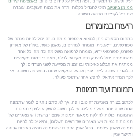
יעיל ופשוט להתמקד בו, ופה נמליץ על קידום ביוטיוב.
באמצעות קידום
ממומן ביוטיוב
תזכי להגדיל בקלות יתרה את כמות העוקבים, עובדה
שתוביל לקפיצת מדרגה חשובה.
היעזרו במומחים
בתחום הספורט ניתן למצוא אינספור מומחים. זה יכול להיות מנתח של
ספורטאים, דיאטנית, מומחה למדרסים, מאמן כושר, בעליו של מועדון
ספורט, ספורטאי ידוע, מומחה לרפואה משלימה וכדומה. כל אחד
מהמומחים יכול להעניק נפח מקצועי לבלוג, וזאת כי דמות מקצועית
ממתגת את הבלוג כאיכותי ובו זמנית מסייעת לשני הצדדים: לך
כבלוגרית שזוכה לייצר עניין ולבעל המקצוע שזוכה בחשיפה חשובה. אי
לכך תמיד אידאלי לחפש אחר שיתופי פעולה.
תמונות ועוד תמונות
לכתוב בצורה מעניינת זה טוב ויפה, אך לא סתם נוהגים לומר שתמונה
אחת שווה יותר מאלף מילים. אי לכך חשוב להשקיע ולצרף תמונות.
התמונות יכולות להילקח ממאגר תמונות שמצוי ברשת (יש מאגרים של
תמונות חינמיות ויש מאגרים שדורשים תשלום), והיא יכולה להיות
תמונה שאתן צילמתן. בכול אופן הקפידו שהתמונה תהיה באיכות גבוהה
ותייצר עניין.