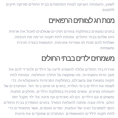
לשעון, והעמותה העניקה לצוות המתמחים בבית החולים סורוקה תיקים
ללפטופ.
מנות חג לצוותים הרפואיים
בחגים נמצאים במחלקות צוותים תורניים שנאלצים לאכול את ארוחת
החג שלהם בבתי החולים. עמותת לתת תקווה הרימה את הכפפה,
ושולחת להם מנות חג עשירות וטעימות, המוגשות בצורה חגיגית
ומשמחת.
משמחים ילדים בבתי החולים
אווירת בתי החולים עלולה להשפיע לרעה על הילדים ולהוריד להם את
מצב הרוח והאנרגיות, מה שמקשה על תהליך ההחלמה. עמותת לתת
תקווה נמצאת שם ובשבילם, במחלקות הפנימיות והאונקולוגיות, כדי
לשמח את הילדים בימי הולדת, בחגים או סתם בימי חול. המתנדבים של
העמותה מגיעים, עושים מסיבות במחלקות הילדים, מחלקים מתנות
ומשחקים עם הילדים. הם לא מזניחים אף מיטה וכל ילד מקבל יחס
הולם, מילה טובה ומתנה להעלאת המורל. בחגים המסדרון בבית החולים
הופך לפסטיבל חגיגי של הופעות, זמרים ואומנים, אשר מתאחדים כדי
לתת תקווה לילדים המאושפזים. המתנדבים שפוקדים את מיטות