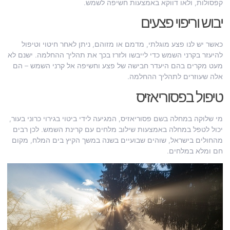
קפסולות, ולאו דווקא באמצעות חשיפה לשמש.
יבוש וריפוי פצעים
כאשר יש לנו פצע מוגלתי, מדמם או מזוהם, ניתן לאחר חיטוי וטיפול
להיעזר בקרני השמש כדי לייבשו ולזרז בכך את תהליך ההחלמה. ישנם לא
מעט מקרים בהם היעדר חבישה של פצע וחשיפה אל קרני השמש – הם
אלה שעוזרים לתהליך ההחלמה.
טיפול בפסוריאזיס
מי שלוקה במחלה בשם פסוריאזיס, המגיעה לידי ביטוי בגירוי כרוני בעור,
יכול לטפל במחלה באמצעות שילוב מלחים עם קרינת השמש. לכן רבים
מהחולים בישראל, שוהים שבועיים בשנה במשך הקיץ בים המלח, מקום
חם ומלא במלחים.