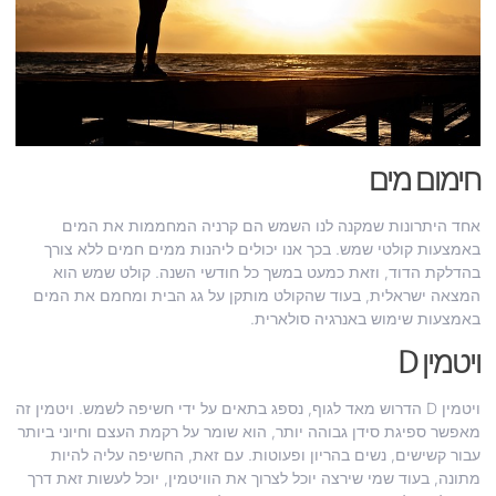
חימום מים
אחד היתרונות שמקנה לנו השמש הם קרניה המחממות את המים
באמצעות קולטי שמש. בכך אנו יכולים ליהנות ממים חמים ללא צורך
בהדלקת הדוד, וזאת כמעט במשך כל חודשי השנה. קולט שמש הוא
המצאה ישראלית, בעוד שהקולט מותקן על גג הבית ומחמם את המים
באמצעות שימוש באנרגיה סולארית.
ויטמין
D
ויטמין D הדרוש מאד לגוף, נספג בתאים על ידי חשיפה לשמש. ויטמין זה
מאפשר ספיגת סידן גבוהה יותר, הוא שומר על רקמת העצם וחיוני ביותר
עבור קשישים, נשים בהריון ופעוטות. עם זאת, החשיפה עליה להיות
מתונה, בעוד שמי שירצה יוכל לצרוך את הוויטמין, יוכל לעשות זאת דרך