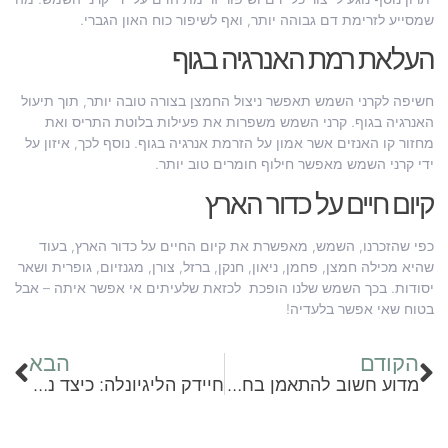
שמסייע לזרימת דם גבוהה יותר, ואף לשיפור כוח האון הגברי.
העלאת רמת האנרגיה בגוף
חשיפה לקרני השמש תאפשר ניצול החמצן בצורה טובה יותר, תוך תיעול
האנרגיה בגוף. קרני השמש משפרות את פעילות בלוטת התריס ואת
מחזור קו האנזים אשר אמון על הזרמת אנרגיה בגוף. נוסף לכך, איזון על
ידי קרני השמש מאפשר חילוף חומרים טוב יותר.
קיום חיים על כדור הארץ
כפי שהזכרנו, השמש, מאפשרת את קיום החיים על כדור הארץ, בעוד
שהיא מכילה חמצן, פחמן, ניאון, חנקן, ברזל, צורן, מגנזיום, גופרית ושאר
יסודות. בכך השמש שלנו הופכת לכזאת שלעיתים אי אפשר איתה – אבל
בטוח שאי אפשר בלעדיה!
הקודם
הבא
מדוע חשוב להתאמן בחדר הכושר?
חיידק הליגיונלה: כיצד ניתן להימנע ממנו