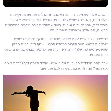
השמש שלנו היא מקור החיים. באמצעותה גדלים צמחים ומתקיימים
בעלי חיים, כשסביב השמש שלנו, חגים כוכבים כמו כדור הארץ ושאר
כוכבי לכת, אסטרואידים וגופים. בעוד שמהלכים אלה, שנעים במסלולים
קבועים, הם אלה שמאפשרים את קיומנו.
לחשיפה אל השמש ישנם צדדים מסוכנים, כמו קרינת קרני השמש
שעלולות לפוגע בעור ולגרום למחלת הסרטן. נוסף לכך, החום החזק
שהשמש מקרינה, עלול להצית שריפות ואף להמית מצמא בני אדם, בעלי
חיים וצמחים.
אבל מהם הצדדים החיוביים של השמש? מלבד היותה דרך נהדרת לשזף
את הגוף? הנה 8 יתרונות שיאירו לכם את היום: