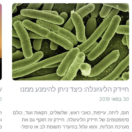
חיידק הליגיונלה: כיצד ניתן להימנע ממנו
שמש
30 במאי 2019
30 ב
חום, ליחה, עייפות, כאבי ראש, שלשולים, הקאות ועוד, כולם
ה
סימפטומים של חיידק הליגיונלה. חיידק זה תוקף גם את
ו
מערכת הכליות, והוא עלול בהיעדר תשומת לב או טיפול-
כ