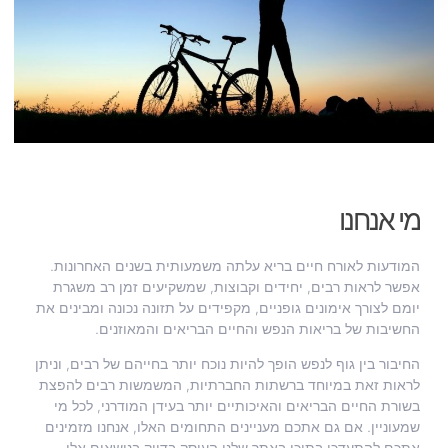
מי אנחנו
המודעות לאורח חיים בריא עלתה משמעותית בשנים האחרונות.
אפשר לראות רבים, יחידים וקבוצות, שמשקיעים זמן רב משגרת
יומם לצורך אימונים גופניים, מקפידים על תזונה נכונה ומבינים את
החשיבות של בריאות הנפש והחיים הבריאים והמאוזנים.
החיבור בין גוף לנפש הופך להיות נוכח יותר בחייהם של רבים, וניתן
לראות זאת במיוחד ברשתות החברתיות, המשמשות רבים להפצת
בשורת החיים הבריאים והאיכותיים יותר בעידן המודרני, לכל מי
שמעוניין. אם גם אתכם מעניינים התחומים האלו, אנחנו מזמינים
אתכם להתעדכן בתוכן באתר שלנו העוסק בדיוק בנושאים אלו,